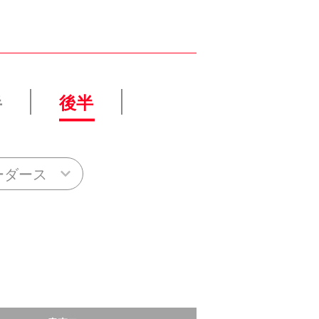
半
後半
ーダース