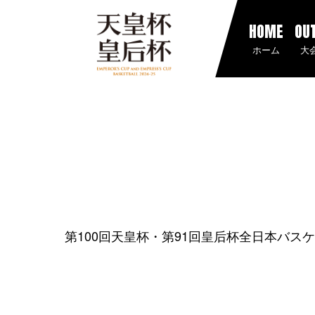
HOME
OU
ホーム
大
第100回天皇杯・第91回皇后杯全日本バス