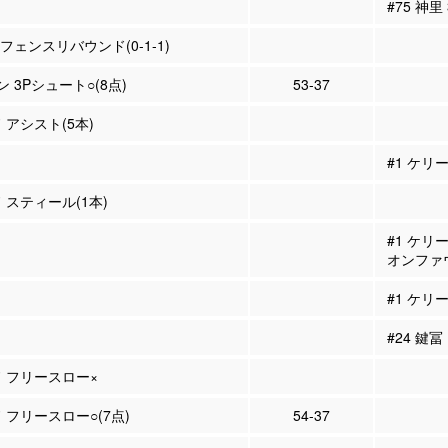
#75 神里
ィフェンスリバウンド(0-1-1)
ン 3Pシュート○(8点)
53-37
 アシスト(5本)
#1 ケリ
 スティール(1本)
#1 ケリ
オンファ
#1 ケリー
#24 鍵冨
ド フリースロー×
 フリースロー○(7点)
54-37