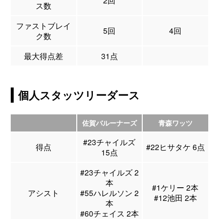
2回
ス数
ファストブレイ
5回
4回
ク数
最大得点差
31点
個人スタッツリーダース
佐賀バルーナーズ
青森ワッツ
#23チャイルズ
得点
#22ヒサタケ 6点
15点
#23チャイルズ 2
本
#1ケリー 2本
アシスト
#55ハレルソン 2
#12池田 2本
本
#60チェイス 2本