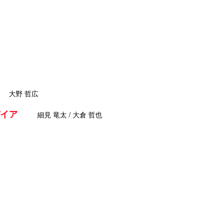
大野 哲広
パイア
細見 竜太 / 大倉 哲也