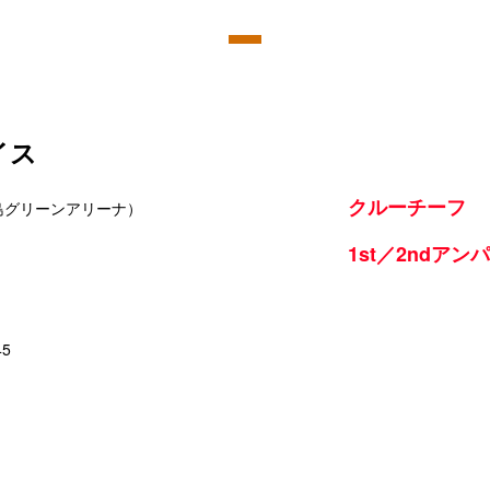
イス
クルーチーフ
島グリーンアリーナ）
1st／2ndアン
45