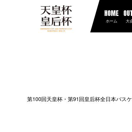
HOME
OU
ホーム
大
第100回天皇杯・第91回皇后杯全日本バス