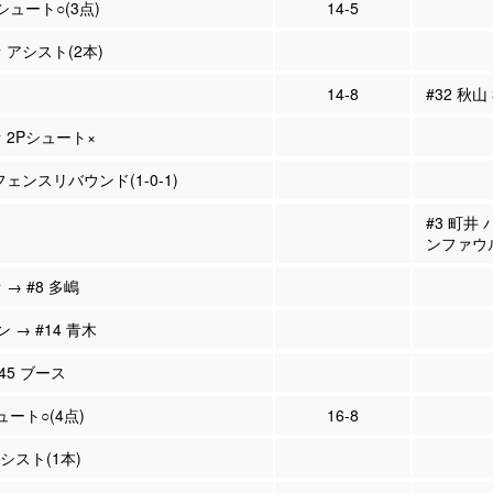
Pシュート○(3点)
14-5
 アシスト(2本)
14-8
#32 秋山
 2Pシュート×
フェンスリバウンド(1-0-1)
#3 町井
ンファウ
 → #8 多嶋
 → #14 青木
#45 ブース
ュート○(4点)
16-8
アシスト(1本)