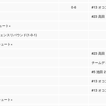
0-6
#13 オ
#23 高田
シュート×
フェンスリバウンド(1-0-1)
Pシュート×
#23 高
チームディ
#5 池田
#13 オ
#13 オ
Pシュート×