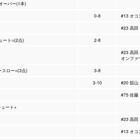
ーバー(1本)
0-8
#13 オ
#23 高田
ュート○(2点)
2-8
#23 高
オンファ
ースロー○(3点)
3-8
3-10
#20 舘山
#75 佐藤
Pシュート×
#23 高
#13 オ