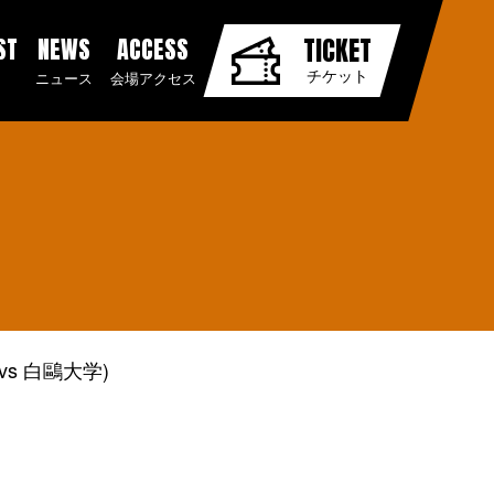
ST
NEWS
ACCESS
TICKET
チケット
ニュース
会場アクセス
s 白鷗大学)