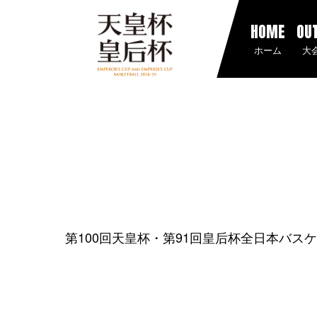
HOME
OU
ホーム
大
第100回天皇杯・第91回皇后杯全日本バス