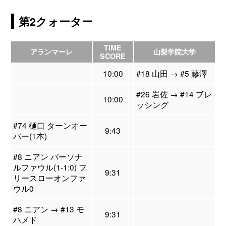
第2クォーター
TIME
アランマーレ
山梨学院大学
SCORE
10:00
#18 山田 → #5 藤澤
#26 岩佐 → #14 ブレ
10:00
ッシング
#74 樋口 ターンオー
9:43
バー(1本)
#8 ニアン パーソナ
ルファウル(1-1:0) フ
9:31
リースローオンファ
ウル0
#8 ニアン → #13 モ
9:31
ハメド