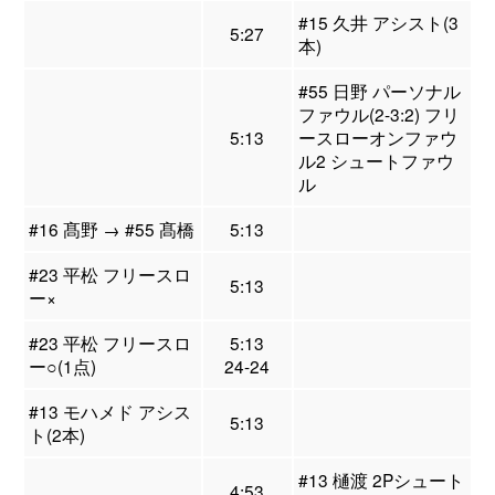
#15 久井 アシスト(3
5:27
本)
#55 日野 パーソナル
ファウル(2-3:2) フリ
5:13
ースローオンファウ
ル2 シュートファウ
ル
#16 髙野 → #55 髙橋
5:13
#23 平松 フリースロ
5:13
ー×
#23 平松 フリースロ
5:13
ー○(1点)
24-24
#13 モハメド アシス
5:13
ト(2本)
#13 樋渡 2Pシュート
4:53