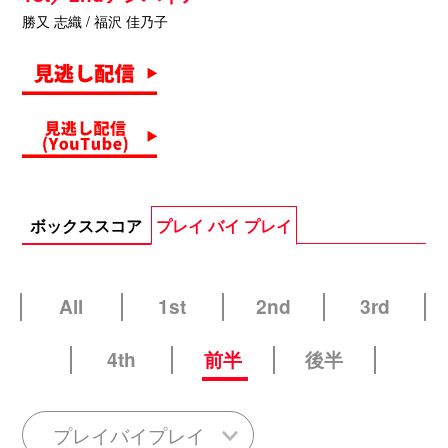
勝又 志織 / 福沢 佳乃子
ボックススコア
プレイ バイ プレイ
All
1st
2nd
3rd
4th
前半
後半
プレイバイプレイ