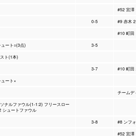
#52 宮
0-5
#9 赤木 
#10 町田
シュート○(3点)
3-5
シスト(1本)
3-7
#10 町田
Pシュート×
チームディ
ーソナルファウル(1-1:2) フリースロー
2 シュートファウル
3-8
#8 ンフ
#52 宮澤