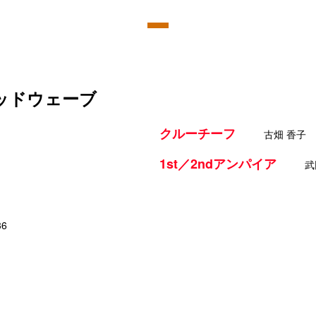
レッドウェーブ
クルーチーフ
古畑 香子
1st／2ndアンパイア
武
36