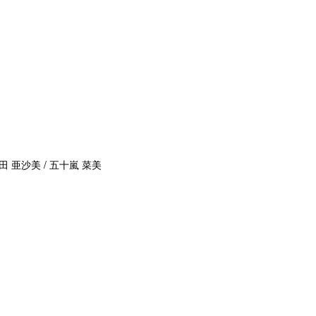
田 亜沙美 / 五十嵐 菜美