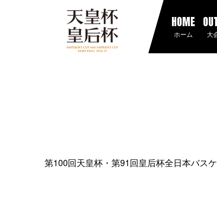
HOME
OU
ホーム
大
第100回天皇杯・第91回皇后杯全日本バス