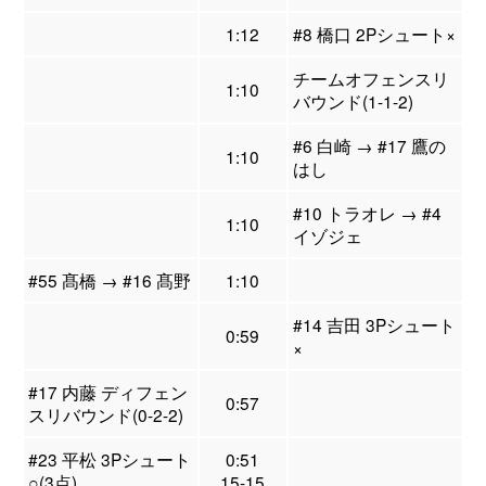
1:12
#8 橋口 2Pシュート×
チームオフェンスリ
1:10
バウンド(1-1-2)
#6 白崎 → #17 鷹の
1:10
はし
#10 トラオレ → #4
1:10
イゾジェ
#55 髙橋 → #16 髙野
1:10
#14 吉田 3Pシュート
0:59
×
#17 内藤 ディフェン
0:57
スリバウンド(0-2-2)
#23 平松 3Pシュート
0:51
○(3点)
15-15