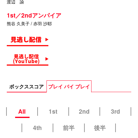
渡辺 諭
1st／2ndアンパイア
熊谷 久美子 / 赤羽 沙耶
ボックススコア
プレイ バイ プレイ
All
1st
2nd
3rd
4th
前半
後半