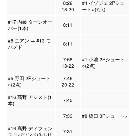
8:28
#4 イゾジェ 2Pシュ
18-20
ート○(7点)
#17 内藤 ターンオー
8:11
バー(1本)
#8 ニアン → #13 モ
8:11
ハメド
7:58
#1 小池 2Pシュート
18-22
○(2点)
#5 野田 2Pシュート
7:46
○(2点)
20-22
#16 髙野 アシスト(1
7:45
本)
7:33
#8 橋口 3Pシュート×
#16 髙野 ディフェン
7:31
スリバウンド(0-1-1)