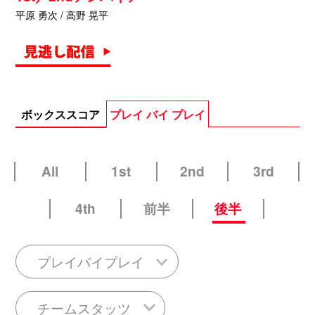
平原 勇次 / 高野 晃平
ボックススコア
プレイ バイ プレイ
All
1st
2nd
3rd
4th
前半
後半
プレイバイプレイ
チームスタッツ