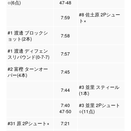
○(6点)
47-48
#8 佐土原 2Pシュー
7:59
ト×
#1 渡邊 ブロックシ
7:58
ョット(2本)
#1 渡邊 ディフェン
7:57
スリバウンド(0-7-7)
#2 富樫 ターンオー
7:45
バー(4本)
#3 並里 スティール
7:44
(1本)
7:40
#3 並里 2Pシュート
47-50
○(11点)
#31 原 2Pシュート×
7:21