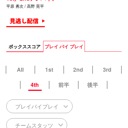
平原 勇次 / 高野 晃平
ボックススコア
プレイ バイ プレイ
All
1st
2nd
3rd
4th
前半
後半
プレイバイプレイ
チームスタッツ