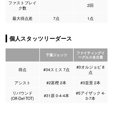
ファストブレイ
2回
ク数
最大得点差
7点
1点
個人スタッツリーダース
ファイティングイ
千葉ジェッツ
ーグルス名古屋
#0オルジョビ 8
得点
#34スミス 7点
点
アシスト
#2富樫 2本
#3並里 2本
リバウンド
#5アイザック 4-
#31原 0-4-4本
(Off-Def-TOT)
3-7本