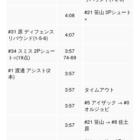
#21 笹山 3Pシュート
4:08
×
#31 原 ディフェンス
4:07
リバウンド(1-5-6)
#34 スミス 2Pシュー
3:57
ト○(19点)
74-69
#1 渡邊 アシスト(2
3:57
本)
3:57
タイムアウト
#5 アイザック → #0
3:57
オルジョビ
#21 笹山 → #8 佐土
3:57
原