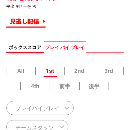
平出 剛 / 一色 渉
ボックススコア
プレイ バイ プレイ
All
1st
2nd
3rd
4th
前半
後半
プレイバイプレイ
チームスタッツ