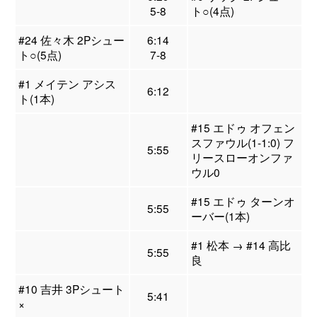
5-8
ト○(4点)
#24 佐々木 2Pシュー
6:14
ト○(5点)
7-8
#1 メイテン アシス
6:12
ト(1本)
#15 エドゥ オフェン
スファウル(1-1:0) フ
5:55
リースローオンファ
ウル0
#15 エドゥ ターンオ
5:55
ーバー(1本)
#1 松本 → #14 高比
5:55
良
#10 吉井 3Pシュート
5:41
×