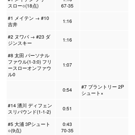
スロー○(18点)
67-35
#1 メイテン → #10
1:16
吉井
#2 ヌワバ → #23 ダ
1:16
ジンスキー
#8 太田 パーソナル
ファウル(1-3:0) フリ
1:07
ースローオンファウ
ル0
#7 ブラントリー 2P
0:54
シュート×
#14 湧川 ディフェン
0:51
スリバウンド(1-1-2)
#5 大浦 3Pシュート
0:43
○(9点)
70-35