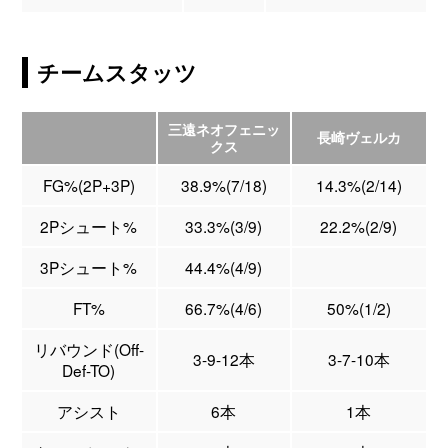
チームスタッツ
三遠ネオフェニッ
長崎ヴェルカ
クス
FG%(2P+3P)
38.9%(7/18)
14.3%(2/14)
2Pシュート%
33.3%(3/9)
22.2%(2/9)
3Pシュート%
44.4%(4/9)
FT%
66.7%(4/6)
50%(1/2)
リバウンド(Off-
3-9-12本
3-7-10本
Def-TO)
アシスト
6本
1本