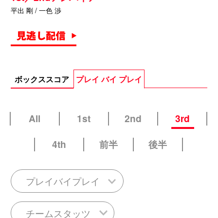
平出 剛 / 一色 渉
ボックススコア
プレイ バイ プレイ
All
1st
2nd
3rd
4th
前半
後半
プレイバイプレイ
チームスタッツ