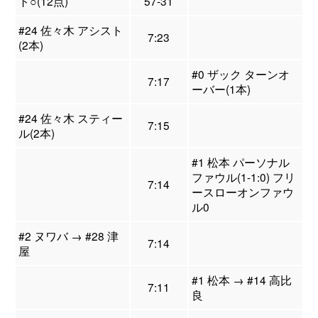
ト○(12点)
57-31
#24 佐々木 アシスト
7:23
(2本)
#0 ザック ターンオ
7:17
ーバー(1本)
#24 佐々木 スティー
7:15
ル(2本)
#1 松本 パーソナル
ファウル(1-1:0) フリ
7:14
ースローオンファウ
ル0
#2 ヌワバ → #28 津
7:14
屋
#1 松本 → #14 高比
7:11
良