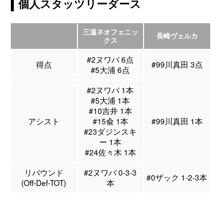
個人スタッツリーダース
三遠ネオフェニッ
長崎ヴェルカ
クス
#2ヌワバ 6点
得点
#99川真田 3点
#5大浦 6点
#2ヌワバ 1本
#5大浦 1本
#10吉井 1本
アシスト
#15兪 1本
#99川真田 1本
#23ダジンスキ
ー 1本
#24佐々木 1本
リバウンド
#2ヌワバ 0-3-3
#0ザック 1-2-3本
(Off-Def-TOT)
本