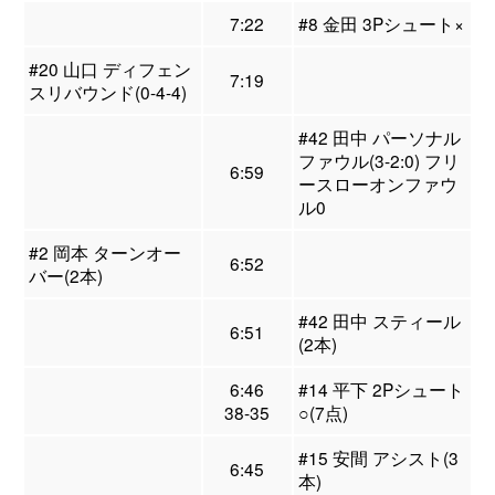
7:22
#8 金田 3Pシュート×
#20 山口 ディフェン
7:19
スリバウンド(0-4-4)
#42 田中 パーソナル
ファウル(3-2:0) フリ
6:59
ースローオンファウ
ル0
#2 岡本 ターンオー
6:52
バー(2本)
#42 田中 スティール
6:51
(2本)
6:46
#14 平下 2Pシュート
38-35
○(7点)
#15 安間 アシスト(3
6:45
本)