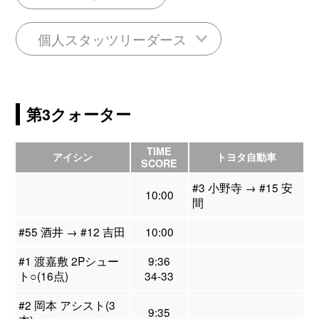
個人スタッツリーダース
第3クォーター
TIME
アイシン
トヨタ自動車
SCORE
#3 小野寺 → #15 安
10:00
間
#55 酒井 → #12 吉田
10:00
#1 渡嘉敷 2Pシュー
9:36
ト○(16点)
34-33
#2 岡本 アシスト(3
9:35