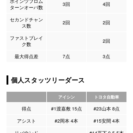
ポインツフロム
3回
4回
ターンオーバ数
セカンドチャン
2回
2回
ス数
ファストブレイ
2回
ク数
最大得点差
7点
3点
個人スタッツリーダース
アイシン
トヨタ自動車
得点
#1渡嘉敷 15点
#23山本 8点
アシスト
#2岡本 4本
#15安間 4本
リバウンド
#14平下 0-5-5本