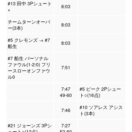
#13 田中 3Pシュート
8:03
×
チームターンオーバ
8:03
ー(3本)
#5 クレモンズ → #7
8:03
船生
#7 船生 パーソナル
ファウル(1-2:0) フリ
7:51
ースローオンファウ
ル0
7:47
#5 ピーク 2Pシュー
49-60
ト○(16点)
#10 ソアレス アシス
7:46
ト(3本)
#21 ジョーンズ 3Pシ
7:27
ュート○(12点)
52-60