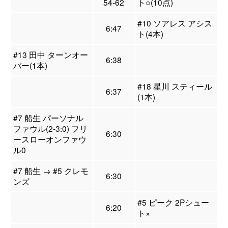
54-62
ト○(10点)
#10 ソアレス アシス
6:47
ト(4本)
#13 田中 ターンオー
6:38
バー(1本)
#18 星川 スティール
6:37
(1本)
#7 船生 パーソナル
ファウル(2-3:0) フリ
6:30
ースローオンファウ
ル0
#7 船生 → #5 クレモ
6:30
ンズ
#5 ピーク 2Pシュー
6:20
ト×