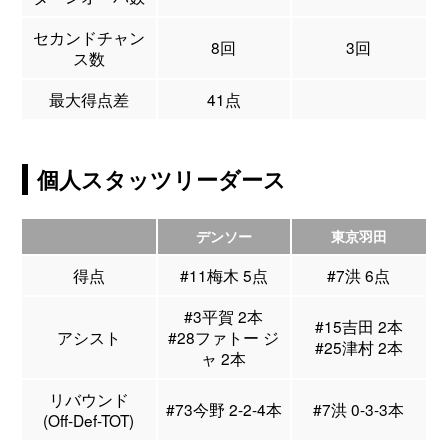
セカンドチャン
8回
3回
ス数
最大得点差
41点
個人スタッツリーダース
デンソー
東京羽田
得点
#11梅木 5点
#7洪 6点
#3平賀 2本
#15吉田 2本
アシスト
#28ファトー ジ
#25津村 2本
ャ 2本
リバウンド
#73今野 2-2-4本
#7洪 0-3-3本
(Off-Def-TOT)