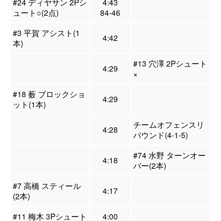
#24 ディヤサン 2Pシ
4:43
ュート○(2点)
84-46
#3 平賀 アシスト(1
4:42
本)
#13 穴澤 2Pシュート
4:29
×
#18 薮 ブロックショ
4:29
ット(1本)
チームオフェンスリ
4:28
バウンド(4-1-5)
#74 水野 ターンオー
4:18
バー(2本)
#7 高橋 スティール
4:17
(2本)
#11 梅木 3Pシュート
4:00