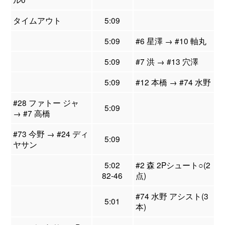
タイムアウト
5:09
5:09
#6 星澤 → #10 軸丸
5:09
#7 洪 → #13 穴澤
5:09
#12 本橋 → #74 水野
#28 ファトー ジャ
5:09
→ #7 高橋
#73 今野 → #24 ディ
5:09
ヤサン
5:02
#2 森 2Pシュート○(2
82-46
点)
#74 水野 アシスト(3
5:01
本)